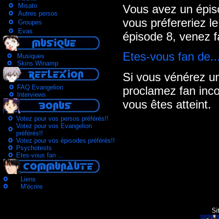
Misato
Vous avez un épiso
Autres persos
vous préfereriez le
Groupes
Evas
épisode 8, venez f
Etes-vous fan de..
Musiques
Skins Winamp
Si vous vénérez u
FAQ Evangelion
proclamez fan incon
Interviews
vous êtes atteint.
Votez pour vos persos préférés!!
Votez pour vos Evangelion
préférés!!
Votez pour vos épisodes préférés!!
Psychotests
Etes-vous fan ...
Liens
M'écrire
Si