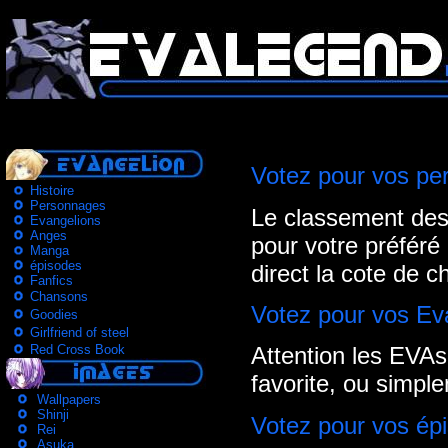
Votez pour vos pe
Histoire
Personnages
Le classement des
Evangelions
Anges
pour votre préféré 
Manga
épisodes
direct la cote de 
Fanfics
Chansons
Votez pour vos Eva
Goodies
Girlfriend of steel
Red Cross Book
Attention les EVAs
favorite, ou simple
Wallpapers
Shinji
Votez pour vos épi
Rei
Asuka