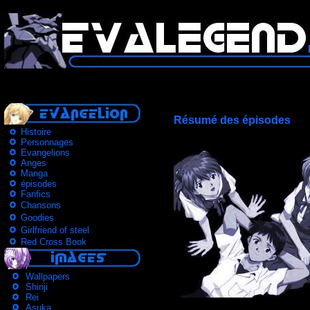
Résumé des épisodes
Histoire
Personnages
Evangelions
Anges
Manga
épisodes
Fanfics
Chansons
Goodies
Girlfriend of steel
Red Cross Book
Wallpapers
Shinji
Rei
Asuka