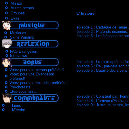
Misato
Autres persos
Groupes
L' histoire
Evas
épisode 1 : L'attaque de l'ange 
épisode 2 : Plafonds inconnus.
Musiques
épisode 3 : Le téléphone ne so
Skins Winamp
FAQ Evangelion
Interviews
épisode 4 : La pluie après la fui
épisode 5 : Rei, par-delà son c
Votez pour vos persos préférés!!
épisode 6 : Bataille décisive à
Votez pour vos Evangelion
préférés!!
Votez pour vos épisodes préférés!!
Psychotests
Etes-vous fan ...
épisode 7 : Construit par l'hom
épisode 8 : L'arrivée d'Asuka a
épisode 9 : Juste un instant, le
Liens
M'écrire