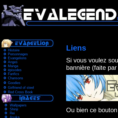
Liens
Histoire
Personnages
Evangelions
Si vous voulez sout
Anges
Manga
bannière (faite pa
épisodes
Fanfics
Chansons
Goodies
Girlfriend of steel
Red Cross Book
Wallpapers
Ou bien ce bouton
Shinji
Rei
Asuka