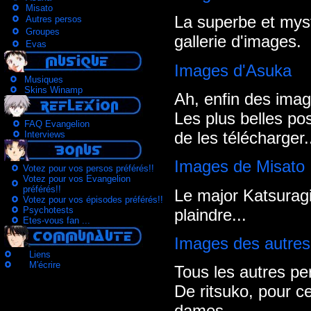
Misato
La superbe et myst
Autres persos
Groupes
gallerie d'images.
Evas
Images d'Asuka
Musiques
Skins Winamp
Ah, enfin des ima
Les plus belles po
FAQ Evangelion
de les télécharger.
Interviews
Images de Misato
Votez pour vos persos préférés!!
Votez pour vos Evangelion
préférés!!
Le major Katsuragi
Votez pour vos épisodes préférés!!
Psychotests
plaindre...
Etes-vous fan ...
Images des autre
Liens
M'écrire
Tous les autres pe
De ritsuko, pour c
dames...