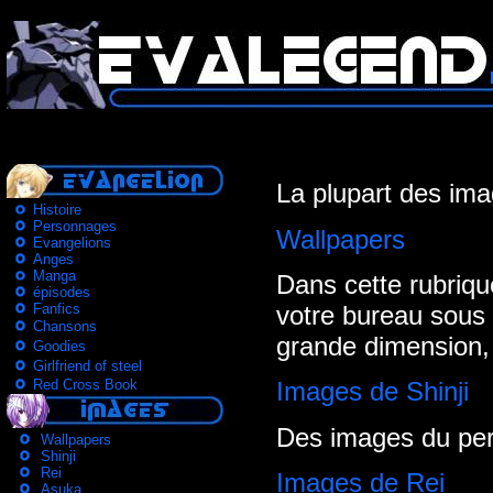
La plupart des ima
Histoire
Personnages
Wallpapers
Evangelions
Anges
Manga
Dans cette rubriqu
épisodes
votre bureau sous
Fanfics
Chansons
grande dimension, 
Goodies
Girlfriend of steel
Red Cross Book
Images de Shinji
Des images du perso
Wallpapers
Shinji
Rei
Images de Rei
Asuka