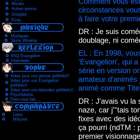
Comment vous est 
Misato
circonstances vou
Autres persos
Groupes
à faire votre prem
Evas
DR : Je suis coméd
Musiques
doublage, ni coméd
Skins Winamp
EL : En 1998, vous
FAQ Evangelion
'Evangelion', qui 
Interviews
série en version o
Votez pour vos persos préférés!!
amateur d'animés j
Votez pour vos Evangelion
préférés!!
animé comme Tite
Votez pour vos épisodes préférés!!
Psychotests
DR : J'avais vu la 
Etes-vous fan ...
naze, car j'"tais t
Liens
fixes avec des idé
M'écrire
ça pourri (ndTM : 
premier visionnage