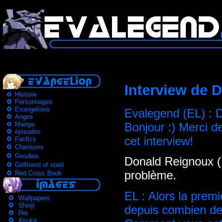
Interview de 
Histoire
Personnages
Evangelions
Evalegend (EL) : 
Anges
Manga
Bonjour :) Merci d
épisodes
cet interview!
Fanfics
Chansons
Goodies
Donald Reignoux (
Girlfriend of steel
problème.
Red Cross Book
EL : Alors la premi
Wallpapers
Shinji
depuis combien d
Rei
Asuka